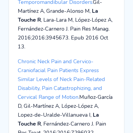
Temporomandibular Disorders.
Gil-
Martínez A, Grande-Alonso M,
La
Touche R
, Lara-Lara M, López-López A,
Fernández-Carnero J. Pain Res Manag.
2016;2016:3945673. Epub 2016 Oct
13.
Chronic Neck Pain and Cervico-
Craniofacial Pain Patients Express
Similar Levels of Neck Pain-Related
Disability, Pain Catastrophizing, and
Cervical Range of Motion.
Muñoz-García
D, Gil-Martínez A, López-López A,
Lopez-de-Uralde-Villanueva I,
La
Touche R
, Fernández-Carnero J. Pain
Res Treat. 2016;2016:7296032.