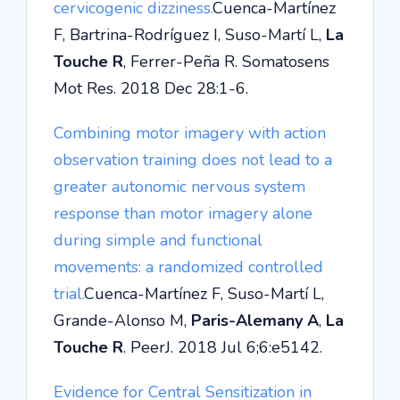
cervicogenic dizziness.
Cuenca-Martínez
F, Bartrina-Rodríguez I, Suso-Martí L,
La
Touche R
, Ferrer-Peña R. Somatosens
Mot Res. 2018 Dec 28:1-6.
Combining motor imagery with action
observation training does not lead to a
greater autonomic nervous system
response than motor imagery alone
during simple and functional
movements: a randomized controlled
trial.
Cuenca-Martínez F, Suso-Martí L,
Grande-Alonso M,
Paris-Alemany A
,
La
Touche R
. PeerJ. 2018 Jul 6;6:e5142.
Evidence for Central Sensitization in