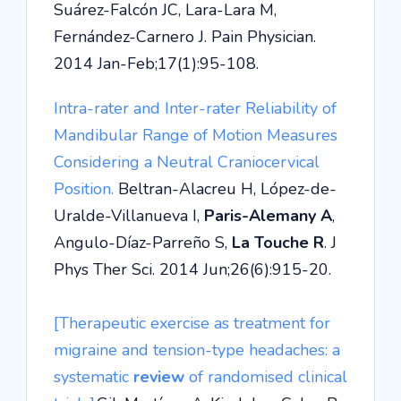
Suárez-Falcón JC, Lara-Lara M,
Fernández-Carnero J. Pain Physician.
2014 Jan-Feb;17(1):95-108.
Intra-rater and Inter-rater Reliability of
Mandibular Range of Motion Measures
Considering a Neutral Craniocervical
Position.
Beltran-Alacreu H, López-de-
Uralde-Villanueva I,
Paris-Alemany A
,
Angulo-Díaz-Parreño S,
La Touche R
. J
Phys Ther Sci. 2014 Jun;26(6):915-20.
[Therapeutic exercise as treatment for
migraine and tension-type headaches: a
systematic
review
of randomised clinical