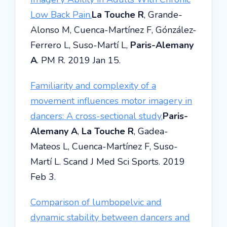
Low Back Pain.
La Touche R
, Grande-
Alonso M, Cuenca-Martínez F, Gónzález-
Ferrero L, Suso-Martí L,
Paris-Alemany
A
. PM R. 2019 Jan 15.
Familiarity and complexity of a
movement influences motor imagery in
dancers: A cross-sectional study.
Paris-
Alemany A
,
La Touche R
, Gadea-
Mateos L, Cuenca-Martínez F, Suso-
Martí L. Scand J Med Sci Sports. 2019
Feb 3.
Comparison of lumbopelvic and
dynamic stability between dancers and