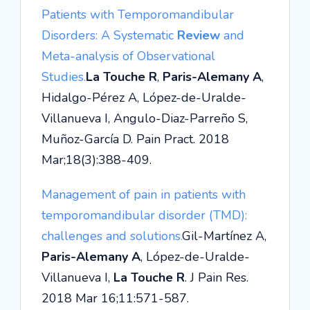
Patients with Temporomandibular
Disorders: A Systematic
Review
and
Meta-analysis of Observational
Studies.
La Touche R
,
Paris-Alemany A
,
Hidalgo-Pérez A, López-de-Uralde-
Villanueva I, Angulo-Diaz-Parreño S,
Muñoz-García D. Pain Pract. 2018
Mar;18(3):388-409.
Management of pain in patients with
temporomandibular disorder (TMD):
challenges and solutions.
Gil-Martínez A,
Paris-Alemany A
, López-de-Uralde-
Villanueva I,
La Touche R
. J Pain Res.
2018 Mar 16;11:571-587.