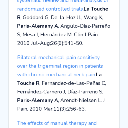
systematic
review
and meta-analysis of
randomized controlled trials.
La Touche
R
, Goddard G, De-la-Hoz JL, Wang K,
Paris-Alemany A
, Angulo-Díaz-Parreño
S, Mesa J, Hernández M. Clin J Pain.
2010 Jul-Aug;26(6):541-50.
Bilateral mechanical-pain sensitivity
over the trigeminal region in patients
with chronic mechanical neck pain.
La
Touche R
, Fernández-de-Las-Peñas C,
Fernández-Carnero J, Díaz-Parreño S,
Paris-Alemany A
, Arendt-Nielsen L. J
Pain. 2010 Mar;11(3):256-63.
The effects of manual therapy and