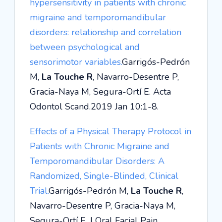
hypersensitivity in patients with chronic
migraine and temporomandibular
disorders: relationship and correlation
between psychological and
sensorimotor variables.
Garrigós-Pedrón
M,
La Touche R
, Navarro-Desentre P,
Gracia-Naya M, Segura-Ortí E. Acta
Odontol Scand.2019 Jan 10:1-8.
Effects of a Physical Therapy Protocol in
Patients with Chronic Migraine and
Temporomandibular Disorders: A
Randomized, Single-Blinded, Clinical
Trial.
Garrigós-Pedrón M,
La Touche R
,
Navarro-Desentre P, Gracia-Naya M,
Segura-Ortí E. J Oral Facial Pain