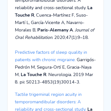
temporomandibular disorders: A
reliability and cross-sectional study.
La
Touche R
, Cuenca-Martínez F, Suso-
Martí L, García-Vicente A, Navarro-
Morales B,
Paris-Alemany A
.
Journal of
Oral Rehabilitation
. 2020;47(1):9–18.
Predictive factors of sleep quality in
patients with chronic migraine.
Garrigós-
Pedrón M, Segura-Ortí E, Gracia-Naya
M,
La Touche R
. Neurologia. 2019 Mar
8. pii: S0213-4853(19)30014-3.
Tactile trigeminal region acuity in
temporomandibular disorders: A
reliability and cross-sectional study.
La