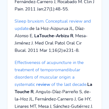
Fernández-Carnero J, Rocabado M. Clin J
Pain. 2011 Jan;27(1):48-55.
Sleep bruxism. Conceptual review and
update.
de la Hoz-Aizpurua JL, Díaz-
Alonso E,
LaTouche-Arbizu R
, Mesa-
Jiménez J. Med Oral Patol Oral Cir
Bucal. 2011 Mar 1;16(2):e231-8.
Effectiveness of acupuncture in the
treatment of temporomandibular
disorders of muscular origin: a
systematic
review
of the last decade.
La
Touche R
, Angulo-Díaz-Parreño S, de-
la-Hoz JL, Fernández-Carnero J, Ge HY,
Linares MT, Mesa J, Sánchez-Gutiérrez J.