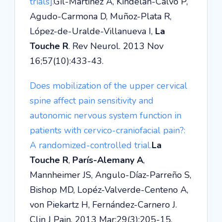
trials].
Gil-Martínez A, Kindelan-Calvo P,
Agudo-Carmona D, Muñoz-Plata R,
López-de-Uralde-Villanueva I,
La
Touche R
. Rev Neurol. 2013 Nov
16;57(10):433-43.
Does mobilization of the upper cervical
spine affect pain sensitivity and
autonomic nervous system function in
patients with cervico-craniofacial pain?:
A randomized-controlled trial.
La
Touche R
,
París-Alemany A
,
Mannheimer JS, Angulo-Díaz-Parreño S,
Bishop MD, Lopéz-Valverde-Centeno A,
von Piekartz H, Fernández-Carnero J.
Clin J Pain. 2013 Mar;29(3):205-15.