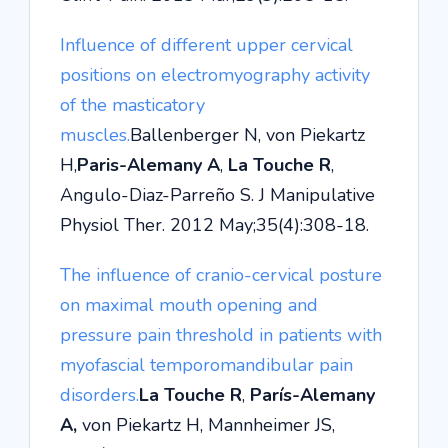
Influence of different upper cervical
positions on electromyography activity
of the masticatory
muscles.
Ballenberger N, von Piekartz
H,
Paris-Alemany A
,
La Touche R
,
Angulo-Diaz-Parreño S. J Manipulative
Physiol Ther. 2012 May;35(4):308-18.
The influence of cranio-cervical posture
on maximal mouth opening and
pressure pain threshold in patients with
myofascial temporomandibular pain
disorders.
La Touche R
,
París-Alemany
A,
von Piekartz H, Mannheimer JS,