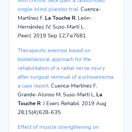
with chronic neck pain: a randomized
single-blind placebo trial.
Cuenca-
Martínez F,
La Touche R
, León-
Hernández JV, Suso-Martí L.
PeerJ. 2019 Sep 12;7:e7681.
Therapeutic exercise based on
biobehavioral approach for the
rehabilitation of a radial nerve injury
after surgical removal of a schwannoma:
a case report.
Cuenca-Martínez F,
Grande-Alonso M, Suso-Martí L,
La
Touche R
. J Exerc Rehabil. 2019 Aug
28;15(4):628-635.
Effect of muscle strengthening on