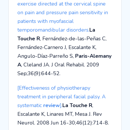
exercise directed at the cervical spine
on pain and pressure pain sensitivity in
patients with myofascial
temporomandibular disorders.
La
Touche R
, Fernández-de-las-Peñas C,
Fernández-Carnero J, Escalante K,
Angulo-Díaz-Parreño S,
Paris-Alemany
A
, Cleland JA. J Oral Rehabil. 2009
Sep;36(9):644-52.
[Effectiveness of physiotherapy
treatment in peripheral facial palsy. A
systematic
review
].
La Touche R
,
Escalante K, Linares MT, Mesa J. Rev
Neurol. 2008 Jun 16-30;46(12):714-8.