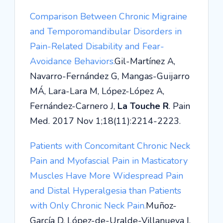
Comparison Between Chronic Migraine
and Temporomandibular Disorders in
Pain-Related Disability and Fear-
Avoidance Behaviors.
Gil-Martínez A,
Navarro-Fernández G, Mangas-Guijarro
MÁ, Lara-Lara M, López-López A,
Fernández-Carnero J,
La Touche R
. Pain
Med. 2017 Nov 1;18(11):2214-2223.
Patients with Concomitant Chronic Neck
Pain and Myofascial Pain in Masticatory
Muscles Have More Widespread Pain
and Distal Hyperalgesia than Patients
with Only Chronic Neck Pain.
Muñoz-
García D, López-de-Uralde-Villanueva I,