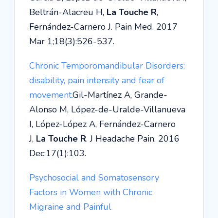
Beltrán-Alacreu H,
La Touche R
,
Fernández-Carnero J. Pain Med. 2017
Mar 1;18(3):526-537.
Chronic Temporomandibular Disorders:
disability, pain intensity and fear of
movement.
Gil-Martínez A, Grande-
Alonso M, López-de-Uralde-Villanueva
I, López-López A, Fernández-Carnero
J,
La Touche R
. J Headache Pain. 2016
Dec;17(1):103.
Psychosocial and Somatosensory
Factors in Women with Chronic
Migraine and Painful