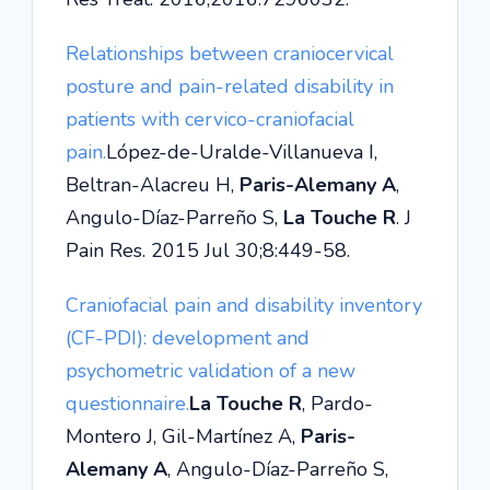
Relationships between craniocervical
posture and pain-related disability in
patients with cervico-craniofacial
pain.
López-de-Uralde-Villanueva I,
Beltran-Alacreu H,
Paris-Alemany A
,
Angulo-Díaz-Parreño S,
La Touche R
. J
Pain Res. 2015 Jul 30;8:449-58.
Craniofacial pain and disability inventory
(CF-PDI): development and
psychometric validation of a new
questionnaire.
La Touche R
, Pardo-
Montero J, Gil-Martínez A,
Paris-
Alemany A
, Angulo-Díaz-Parreño S,