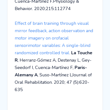
Cuenca-Martínez F.Physiology &
Behavior. 2020;215:112774
Effect of brain training through visual
mirror feedback, action observation and
motor imagery on orofacial
sensorimotor variables: A single-blind
randomized controlled trial.
La Touche
R
, Herranz-Gómez A, Destenay L, Gey-
Seedorf I, Cuenca-Martínez F,
Paris-
Alemany A
, Suso-Martínez L
Journal of
Oral Rehabilitation
. 2020; 47 (5):620-
635